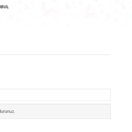
ANBUL
durunuz.