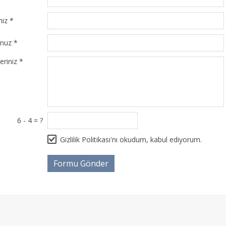
niz *
unuz *
eriniz *
6 - 4 = ?
Gizlilik Politikası
'nı okudum, kabul ediyorum.