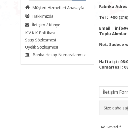
Fabrika Adres
Müşteri Hizmetleri Anasayfa
Hakkımızda
Tel :
+90 (216)
İletişim / Künye
Email :
info@c
K.V.K.K Politikası
Toplu Alımlar 
Satış Sözleşmesi
Not: Sadece w
Üyelik Sözleşmesi
Banka Hesap Numaralarımız
Hafta içi : 08:
Cumartesi : 08
İletişim Fo
Size daha sağ
Ad Soyad *