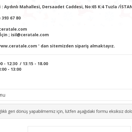
i : Aydınlı Mahallesi, Dersaadet Caddesi, No:65 K:4 Tuzla /İST
 393 67 80
eratale.com
İçin ; isil@ceratale.com
ww.ceratale.com ' dan sitemizden sipariş almaktayız.
00 - 12:30 / 13:15 - 18.00
:00 - 13:00
rmu
lıklı geri dönüş yapabilmemiz için, lütfen aşağıdaki formu eksiksiz dol