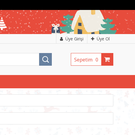
Üye Girişi
Üye Ol
Sepetim
0