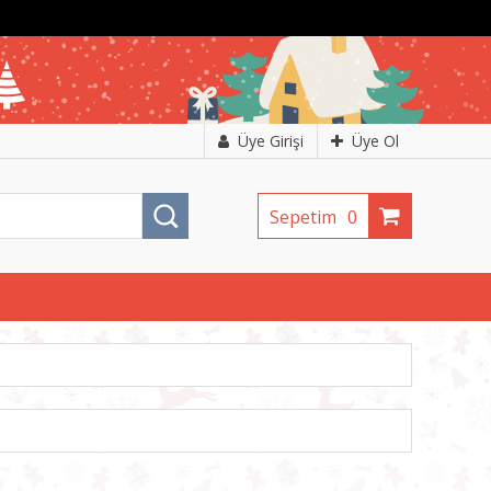
Üye Girişi
Üye Ol
Sepetim
0